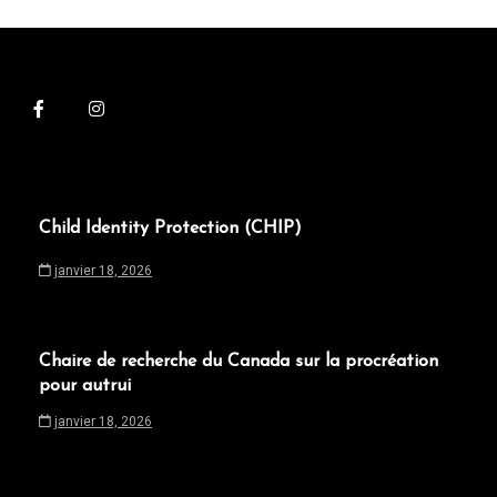
a
v
i
g
a
t
i
Child Identity Protection (CHIP)
o
janvier 18, 2026
n
d
e
Chaire de recherche du Canada sur la procréation
pour autrui
l
janvier 18, 2026
’
a