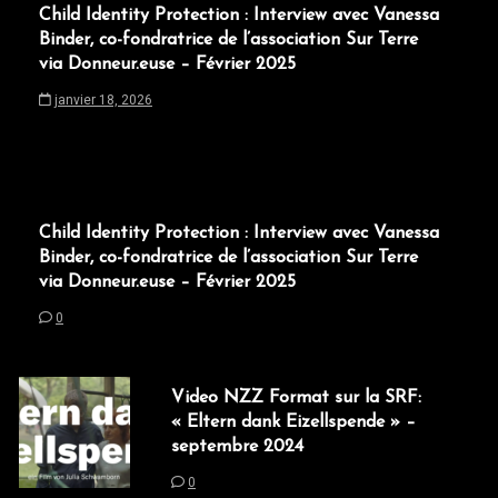
r
Child Identity Protection : Interview avec Vanessa
t
Binder, co-fondratrice de l’association Sur Terre
via Donneur.euse – Février 2025
i
janvier 18, 2026
c
l
e
Child Identity Protection : Interview avec Vanessa
Binder, co-fondratrice de l’association Sur Terre
via Donneur.euse – Février 2025
0
Video NZZ Format sur la SRF:
« Eltern dank Eizellspende » –
septembre 2024
0