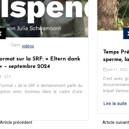
Dans
vidéos
Temps Présent – RTS1: « Né par don de
sperme, la fin d’un lourd secret » – Juin 2022
juin 11, 2022
0
C’est avec grand plaisir que nous vous partageons le lien du
documentaire de Temps Présent, diffusé jeudi 9 juin, dans
lequel Vanessa,...
Lire la suite
Article précédent
Article suivant
N