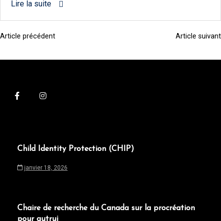
Lire la suite
Article précédent
Article suivant
N
a
v
i
g
a
t
i
Child Identity Protection (CHIP)
o
janvier 18, 2026
n
d
e
Chaire de recherche du Canada sur la procréation
pour autrui